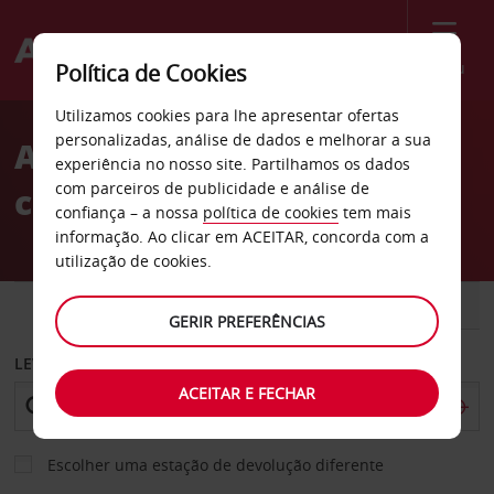
Menu
Política de Cookies
Welcome
Utilizamos cookies para lhe apresentar ofertas
to
personalizadas, análise de dados e melhorar a sua
Aluguer de
Avis
experiência no nosso site. Partilhamos os dados
com parceiros de publicidade e análise de
carros Fredrikstad
confiança – a nossa
política de cookies
tem mais
informação. Ao clicar em ACEITAR, concorda com a
utilização de cookies.
CARRO
COMERCIAIS
GERIR PREFERÊNCIAS
LEVANTAR EM
ACEITAR E FECHAR
Escolher uma estação de devolução diferente