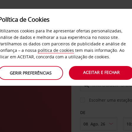
Política de Cookies
SERVIÇOS
EMPRESAS
SELF SERVICE
Utilizamos cookies para lhe apresentar ofertas personalizadas,
análise de dados e melhorar a sua experiência no nosso site.
Partilhamos os dados com parceiros de publicidade e análise de
confiança – a nossa
política de cookies
tem mais informação. Ao
CARRO
clicar em ACEITAR, concorda com a utilização de cookies.
ACEITAR E FECHAR
GERIR PREFERÊNCIAS
LEVANTAR EM
Escolher uma estação
DE