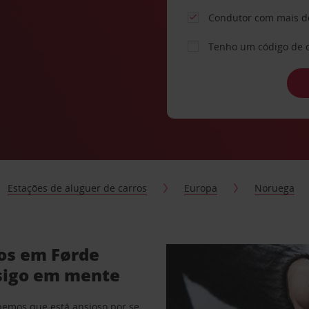
Condutor com mais d
Tenho um código de 
Estações de aluguer de carros
Europa
Noruega
ros em Førde
sigo em mente
abemos que está ansioso por se