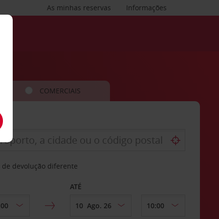
As minhas reservas
Informações
COMERCIAIS
 de devolução diferente
ATÉ