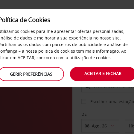
Política de Cookies
SERVIÇOS
EMPRESAS
SELF SERVICE
Utilizamos cookies para lhe apresentar ofertas personalizadas,
análise de dados e melhorar a sua experiência no nosso site.
Partilhamos os dados com parceiros de publicidade e análise de
confiança – a nossa
política de cookies
tem mais informação. Ao
CARRO
clicar em ACEITAR, concorda com a utilização de cookies.
ACEITAR E FECHAR
GERIR PREFERÊNCIAS
LEVANTAR EM
Escolher uma estação
DE