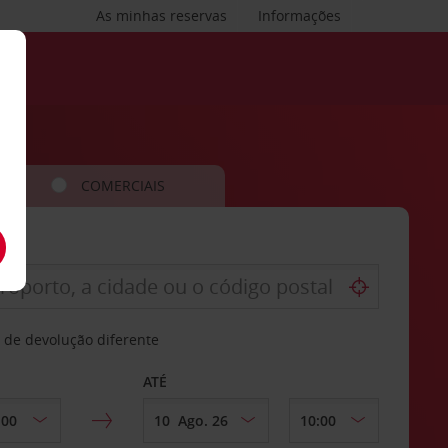
As minhas reservas
Informações
COMERCIAIS
 de devolução diferente
ATÉ