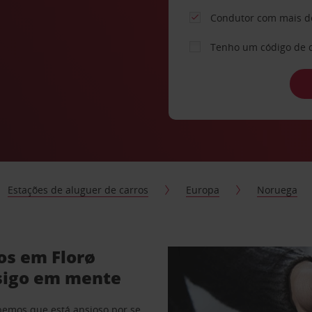
Condutor com mais d
Tenho um código de 
Estações de aluguer de carros
Europa
Noruega
os em Florø
sigo em mente
abemos que está ansioso por se