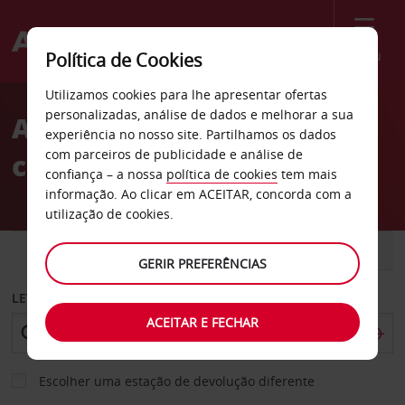
Menu
Política de Cookies
Welcome
Utilizamos cookies para lhe apresentar ofertas
to
personalizadas, análise de dados e melhorar a sua
Aluguer de
Avis
experiência no nosso site. Partilhamos os dados
com parceiros de publicidade e análise de
carros Flekkefjord
confiança – a nossa
política de cookies
tem mais
informação. Ao clicar em ACEITAR, concorda com a
utilização de cookies.
CARRO
COMERCIAIS
GERIR PREFERÊNCIAS
LEVANTAR EM
ACEITAR E FECHAR
Escolher uma estação de devolução diferente