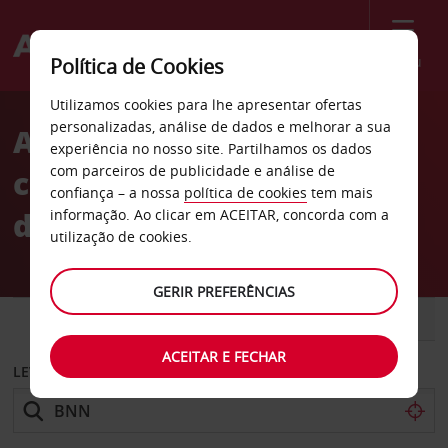
Menu
Política de Cookies
Welcome
Utilizamos cookies para lhe apresentar ofertas
to
personalizadas, análise de dados e melhorar a sua
Aluguer de
Avis
experiência no nosso site. Partilhamos os dados
com parceiros de publicidade e análise de
carros Aeroporto
confiança – a nossa
política de cookies
tem mais
de Brønnøysund
informação. Ao clicar em ACEITAR, concorda com a
utilização de cookies.
GERIR PREFERÊNCIAS
CARRO
COMERCIAIS
ACEITAR E FECHAR
LEVANTAR EM