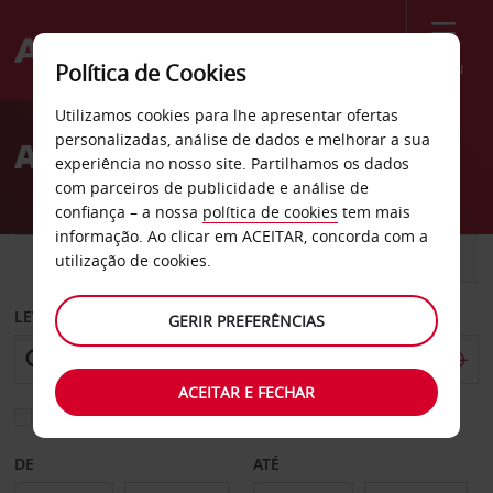
Menu
Política de Cookies
Welcome
Utilizamos cookies para lhe apresentar ofertas
to
personalizadas, análise de dados e melhorar a sua
Aluguer de carros Bærum
Avis
experiência no nosso site. Partilhamos os dados
com parceiros de publicidade e análise de
confiança – a nossa
política de cookies
tem mais
informação. Ao clicar em ACEITAR, concorda com a
CARRO
COMERCIAIS
utilização de cookies.
LEVANTAR EM
GERIR PREFERÊNCIAS
ACEITAR E FECHAR
Escolher uma estação de devolução diferente
DE
ATÉ