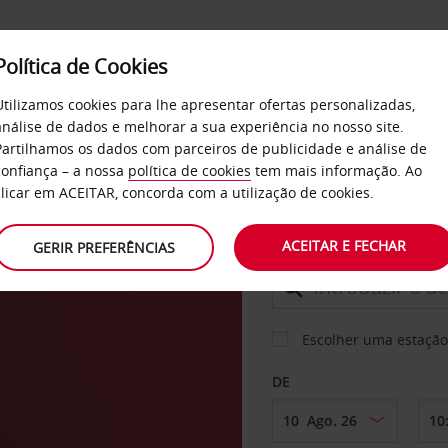
Política de Cookies
SERVIÇOS
EMPRESAS
SELF SERVICE
Utilizamos cookies para lhe apresentar ofertas personalizadas,
análise de dados e melhorar a sua experiência no nosso site.
Partilhamos os dados com parceiros de publicidade e análise de
confiança – a nossa
política de cookies
tem mais informação. Ao
CARRO
clicar em ACEITAR, concorda com a utilização de cookies.
ACEITAR E FECHAR
GERIR PREFERÊNCIAS
LEVANTAR EM
Escolher uma estação
DE