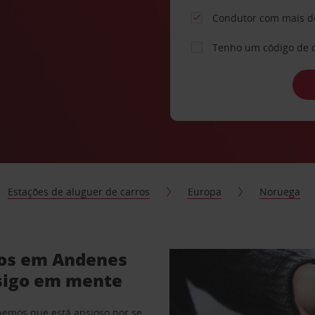
Condutor com mais d
Tenho um código de 
Estações de aluguer de carros
Europa
Noruega
ros em Andenes
sigo em mente
abemos que está ansioso por se