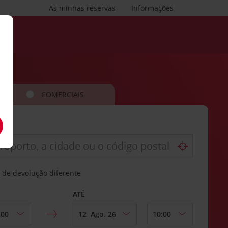
As minhas reservas
Informações
COMERCIAIS
 de devolução diferente
ATÉ