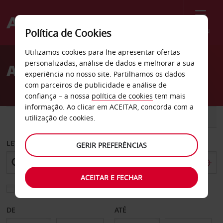
Menu
Política de Cookies
Welcome
Utilizamos cookies para lhe apresentar ofertas
to
personalizadas, análise de dados e melhorar a sua
Aluguer de carros Alta
Avis
experiência no nosso site. Partilhamos os dados
com parceiros de publicidade e análise de
confiança – a nossa
política de cookies
tem mais
informação. Ao clicar em ACEITAR, concorda com a
CARRO
COMERCIAIS
utilização de cookies.
LEVANTAR EM
GERIR PREFERÊNCIAS
ACEITAR E FECHAR
Escolher uma estação de devolução diferente
DE
ATÉ