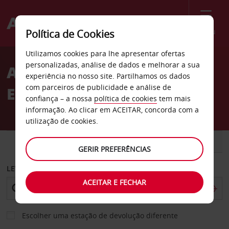
Menu
Política de Cookies
Welcome
Utilizamos cookies para lhe apresentar ofertas
to
personalizadas, análise de dados e melhorar a sua
Aluguer de carros Vilnius
Avis
experiência no nosso site. Partilhamos os dados
com parceiros de publicidade e análise de
Entrega
confiança – a nossa
política de cookies
tem mais
informação. Ao clicar em ACEITAR, concorda com a
utilização de cookies.
CARRO
COMERCIAIS
GERIR PREFERÊNCIAS
LEVANTAR EM
ACEITAR E FECHAR
Escolher uma estação de devolução diferente