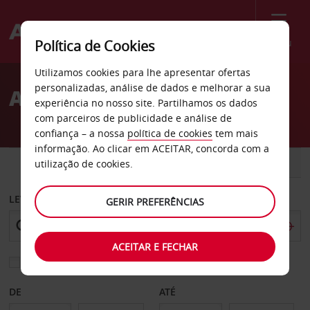
Menu
Política de Cookies
Welcome
Utilizamos cookies para lhe apresentar ofertas
to
personalizadas, análise de dados e melhorar a sua
Aluguer de carros Palanga
Avis
experiência no nosso site. Partilhamos os dados
com parceiros de publicidade e análise de
confiança – a nossa
política de cookies
tem mais
informação. Ao clicar em ACEITAR, concorda com a
CARRO
COMERCIAIS
utilização de cookies.
LEVANTAR EM
GERIR PREFERÊNCIAS
ACEITAR E FECHAR
Escolher uma estação de devolução diferente
DE
ATÉ