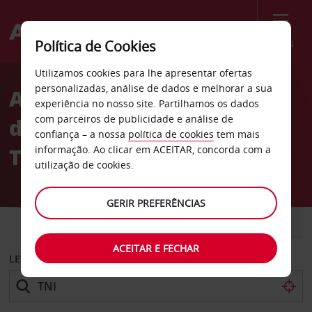
Menu
Política de Cookies
Welcome
Utilizamos cookies para lhe apresentar ofertas
to
personalizadas, análise de dados e melhorar a sua
Aluguer de carros Estação
Avis
experiência no nosso site. Partilhamos os dados
com parceiros de publicidade e análise de
do centro da cidade de
confiança – a nossa
política de cookies
tem mais
Turim
informação. Ao clicar em ACEITAR, concorda com a
utilização de cookies.
GERIR PREFERÊNCIAS
CARRO
COMERCIAIS
ACEITAR E FECHAR
LEVANTAR EM