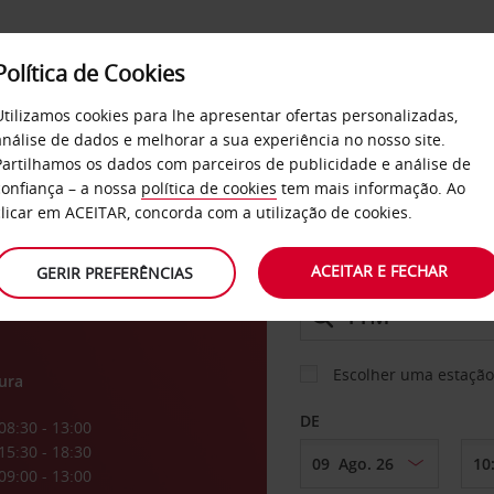
Política de Cookies
SERVIÇOS
EMPRESAS
SELF SERVICE
Utilizamos cookies para lhe apresentar ofertas personalizadas,
análise de dados e melhorar a sua experiência no nosso site.
Partilhamos os dados com parceiros de publicidade e análise de
os
confiança – a nossa
política de cookies
tem mais informação. Ao
CARRO
clicar em ACEITAR, concorda com a utilização de cookies.
ACEITAR E FECHAR
GERIR PREFERÊNCIAS
LEVANTAR EM
Escolher uma estação
ura
DE
08:30 - 13:00
15:30 - 18:30
09:00 - 13:00