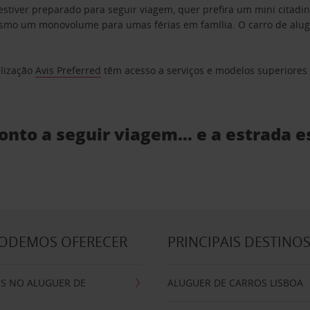
estiver preparado para seguir viagem, quer prefira um mini citad
o um monovolume para umas férias em família. O carro de aluguer
elização
Avis Preferred
têm acesso a serviços e modelos superiores e
ronto a seguir viagem… e a estrada e
PODEMOS OFERECER
PRINCIPAIS DESTINO
IS NO ALUGUER DE
ALUGUER DE CARROS LISBOA