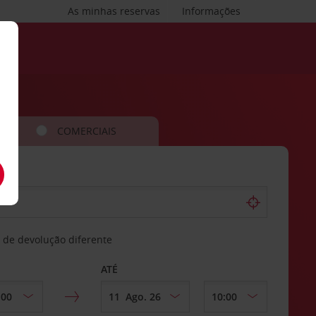
As minhas reservas
Informações
COMERCIAIS
 de devolução diferente
ATÉ