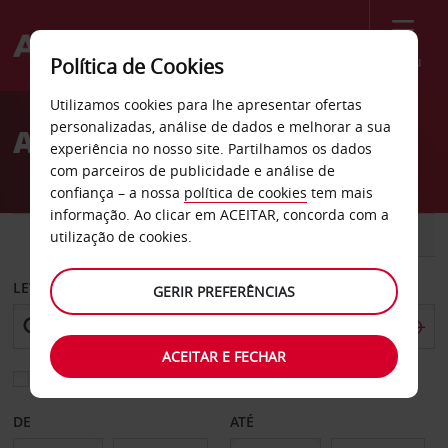
Menu
Política de Cookies
Welcome
Utilizamos cookies para lhe apresentar ofertas
to
personalizadas, análise de dados e melhorar a sua
Aluguer de carros Stresa
Avis
experiência no nosso site. Partilhamos os dados
com parceiros de publicidade e análise de
confiança – a nossa
política de cookies
tem mais
informação. Ao clicar em ACEITAR, concorda com a
CARRO
COMERCIAIS
utilização de cookies.
LEVANTAR EM
GERIR PREFERÊNCIAS
ACEITAR E FECHAR
Escolher uma estação de devolução diferente
DE
ATÉ