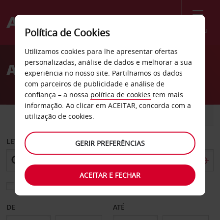
Menu
Política de Cookies
Welcome
Utilizamos cookies para lhe apresentar ofertas
to
personalizadas, análise de dados e melhorar a sua
Aluguer de carros Savona
Avis
experiência no nosso site. Partilhamos os dados
com parceiros de publicidade e análise de
confiança – a nossa
política de cookies
tem mais
informação. Ao clicar em ACEITAR, concorda com a
CARRO
COMERCIAIS
utilização de cookies.
LEVANTAR EM
GERIR PREFERÊNCIAS
ACEITAR E FECHAR
Escolher uma estação de devolução diferente
DE
ATÉ