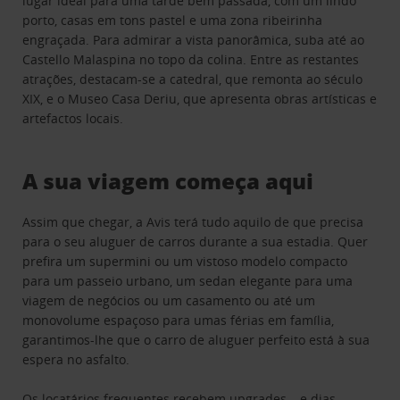
lugar ideal para uma tarde bem passada, com um lindo
porto, casas em tons pastel e uma zona ribeirinha
engraçada. Para admirar a vista panorâmica, suba até ao
Castello Malaspina no topo da colina. Entre as restantes
atrações, destacam-se a catedral, que remonta ao século
XIX, e o Museo Casa Deriu, que apresenta obras artísticas e
artefactos locais.
A sua viagem começa aqui
Assim que chegar, a Avis terá tudo aquilo de que precisa
para o seu aluguer de carros durante a sua estadia. Quer
prefira um supermini ou um vistoso modelo compacto
para um passeio urbano, um sedan elegante para uma
viagem de negócios ou um casamento ou até um
monovolume espaçoso para umas férias em família,
garantimos-lhe que o carro de aluguer perfeito está à sua
espera no asfalto.
Os locatários frequentes recebem upgrades – e dias