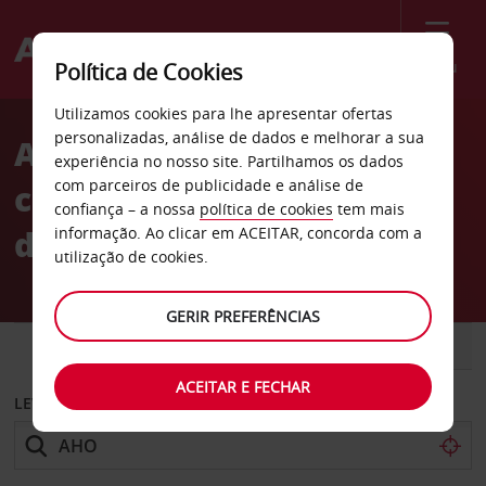
Menu
Política de Cookies
Welcome
Utilizamos cookies para lhe apresentar ofertas
to
personalizadas, análise de dados e melhorar a sua
Aluguer de
Avis
experiência no nosso site. Partilhamos os dados
com parceiros de publicidade e análise de
carros Aeroporto
confiança – a nossa
política de cookies
tem mais
de Alghero-Fertilia
informação. Ao clicar em ACEITAR, concorda com a
utilização de cookies.
GERIR PREFERÊNCIAS
CARRO
COMERCIAIS
ACEITAR E FECHAR
LEVANTAR EM