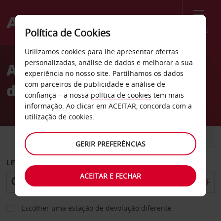
Menu
Política de Cookies
Welcome
Utilizamos cookies para lhe apresentar ofertas
to
personalizadas, análise de dados e melhorar a sua
Aluguer de carros cidade
Avis
experiência no nosso site. Partilhamos os dados
com parceiros de publicidade e análise de
de Sanremo
confiança – a nossa
política de cookies
tem mais
informação. Ao clicar em ACEITAR, concorda com a
utilização de cookies.
CARRO
COMERCIAIS
GERIR PREFERÊNCIAS
LEVANTAR EM
ACEITAR E FECHAR
Escolher uma estação de devolução diferente