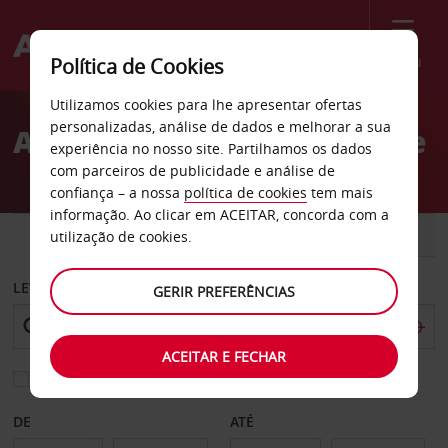
Menu
Política de Cookies
Welcome
Utilizamos cookies para lhe apresentar ofertas
to
personalizadas, análise de dados e melhorar a sua
Aluguer de carros Ronzone
Avis
experiência no nosso site. Partilhamos os dados
com parceiros de publicidade e análise de
confiança – a nossa
política de cookies
tem mais
informação. Ao clicar em ACEITAR, concorda com a
CARRO
COMERCIAIS
utilização de cookies.
LEVANTAR EM
GERIR PREFERÊNCIAS
ACEITAR E FECHAR
Escolher uma estação de devolução diferente
DE
ATÉ