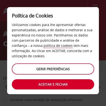
Menu
Política de Cookies
Welcome
Utilizamos cookies para lhe apresentar ofertas
to
personalizadas, análise de dados e melhorar a sua
Aluguer de carros Rende
Avis
experiência no nosso site. Partilhamos os dados
com parceiros de publicidade e análise de
Cosenza
confiança – a nossa
política de cookies
tem mais
informação. Ao clicar em ACEITAR, concorda com a
utilização de cookies.
CARRO
COMERCIAIS
GERIR PREFERÊNCIAS
LEVANTAR EM
ACEITAR E FECHAR
Escolher uma estação de devolução diferente