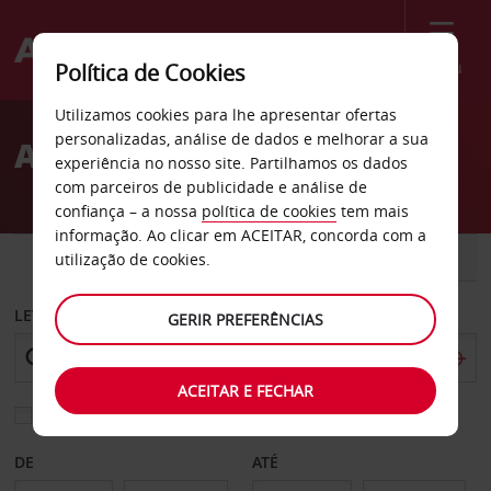
Menu
Política de Cookies
Welcome
Utilizamos cookies para lhe apresentar ofertas
to
personalizadas, análise de dados e melhorar a sua
Aluguer de carros Pula
Avis
experiência no nosso site. Partilhamos os dados
com parceiros de publicidade e análise de
confiança – a nossa
política de cookies
tem mais
informação. Ao clicar em ACEITAR, concorda com a
CARRO
COMERCIAIS
utilização de cookies.
LEVANTAR EM
GERIR PREFERÊNCIAS
ACEITAR E FECHAR
Escolher uma estação de devolução diferente
DE
ATÉ