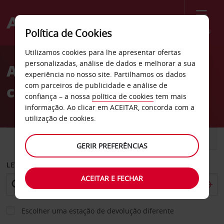
Menu
Política de Cookies
Welcome
Utilizamos cookies para lhe apresentar ofertas
to
personalizadas, análise de dados e melhorar a sua
Aluguer de carro em Pisa
Avis
experiência no nosso site. Partilhamos os dados
com parceiros de publicidade e análise de
com a Avis
confiança – a nossa
política de cookies
tem mais
informação. Ao clicar em ACEITAR, concorda com a
utilização de cookies.
CARRO
COMERCIAIS
GERIR PREFERÊNCIAS
LEVANTAR EM
ACEITAR E FECHAR
Escolher uma estação de devolução diferente