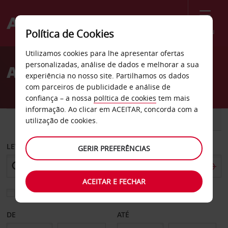
Menu
Política de Cookies
Welcome
Utilizamos cookies para lhe apresentar ofertas
to
personalizadas, análise de dados e melhorar a sua
Aluguer de carros Novara
Avis
experiência no nosso site. Partilhamos os dados
com parceiros de publicidade e análise de
confiança – a nossa
política de cookies
tem mais
informação. Ao clicar em ACEITAR, concorda com a
CARRO
COMERCIAIS
utilização de cookies.
LEVANTAR EM
GERIR PREFERÊNCIAS
ACEITAR E FECHAR
Escolher uma estação de devolução diferente
DE
ATÉ