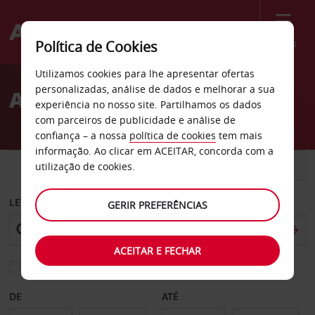
Menu
Política de Cookies
Welcome
Utilizamos cookies para lhe apresentar ofertas
to
personalizadas, análise de dados e melhorar a sua
Aluguer de carros Módena
Avis
experiência no nosso site. Partilhamos os dados
com parceiros de publicidade e análise de
confiança – a nossa
política de cookies
tem mais
informação. Ao clicar em ACEITAR, concorda com a
CARRO
COMERCIAIS
utilização de cookies.
LEVANTAR EM
GERIR PREFERÊNCIAS
ACEITAR E FECHAR
Escolher uma estação de devolução diferente
DE
ATÉ