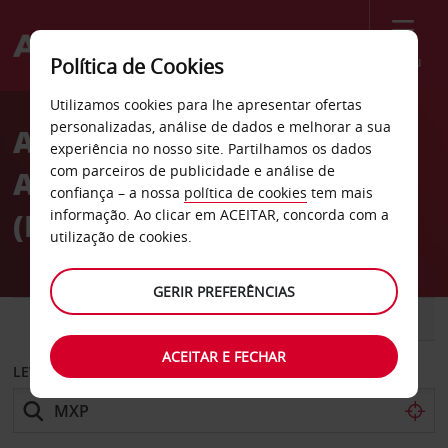
Menu
Política de Cookies
Welcome
Utilizamos cookies para lhe apresentar ofertas
to
personalizadas, análise de dados e melhorar a sua
Aluguer de carro no
Avis
experiência no nosso site. Partilhamos os dados
com parceiros de publicidade e análise de
Aeroporto de Milão
confiança – a nossa
política de cookies
tem mais
(Malpensa) com a Avis
informação. Ao clicar em ACEITAR, concorda com a
utilização de cookies.
GERIR PREFERÊNCIAS
CARRO
COMERCIAIS
ACEITAR E FECHAR
LEVANTAR EM