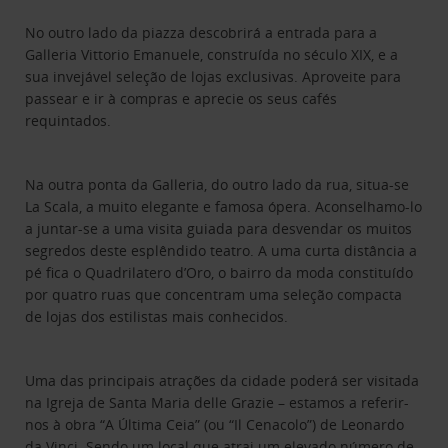
No outro lado da piazza descobrirá a entrada para a
Galleria Vittorio Emanuele, construída no século XIX, e a
sua invejável seleção de lojas exclusivas. Aproveite para
passear e ir à compras e aprecie os seus cafés
requintados.
Na outra ponta da Galleria, do outro lado da rua, situa-se
La Scala, a muito elegante e famosa ópera. Aconselhamo-lo
a juntar-se a uma visita guiada para desvendar os muitos
segredos deste esplêndido teatro. A uma curta distância a
pé fica o Quadrilatero d’Oro, o bairro da moda constituído
por quatro ruas que concentram uma seleção compacta
de lojas dos estilistas mais conhecidos.
Uma das principais atrações da cidade poderá ser visitada
na Igreja de Santa Maria delle Grazie – estamos a referir-
nos à obra “A Última Ceia” (ou “Il Cenacolo”) de Leonardo
da Vinci. Sendo um local que atrai um elevado número de