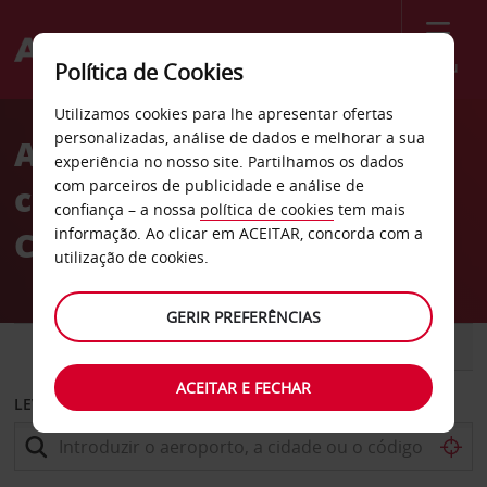
Menu
Política de Cookies
Welcome
Utilizamos cookies para lhe apresentar ofertas
to
personalizadas, análise de dados e melhorar a sua
Aluguer de
Avis
experiência no nosso site. Partilhamos os dados
com parceiros de publicidade e análise de
carros Madonna di
confiança – a nossa
política de cookies
tem mais
Campiglio
informação. Ao clicar em ACEITAR, concorda com a
utilização de cookies.
GERIR PREFERÊNCIAS
CARRO
COMERCIAIS
ACEITAR E FECHAR
LEVANTAR EM