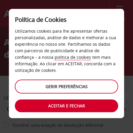
Menu
Política de Cookies
Welcome
Utilizamos cookies para lhe apresentar ofertas
to
personalizadas, análise de dados e melhorar a sua
Aluguer de carros cidade
Avis
experiência no nosso site. Partilhamos os dados
com parceiros de publicidade e análise de
de Macerata
confiança – a nossa
política de cookies
tem mais
informação. Ao clicar em ACEITAR, concorda com a
utilização de cookies.
CARRO
COMERCIAIS
GERIR PREFERÊNCIAS
LEVANTAR EM
ACEITAR E FECHAR
Escolher uma estação de devolução diferente