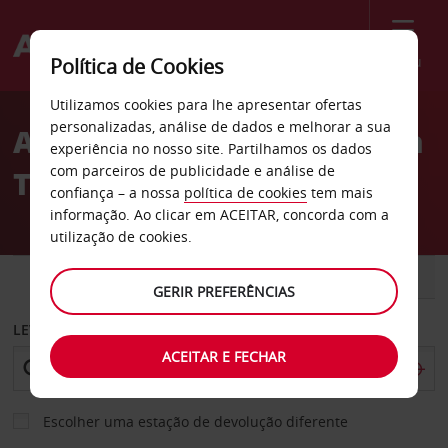
Menu
Política de Cookies
Welcome
Utilizamos cookies para lhe apresentar ofertas
to
personalizadas, análise de dados e melhorar a sua
Aluguer de carros Lamezia
Avis
experiência no nosso site. Partilhamos os dados
com parceiros de publicidade e análise de
Terme
confiança – a nossa
política de cookies
tem mais
informação. Ao clicar em ACEITAR, concorda com a
utilização de cookies.
CARRO
COMERCIAIS
GERIR PREFERÊNCIAS
LEVANTAR EM
ACEITAR E FECHAR
Escolher uma estação de devolução diferente