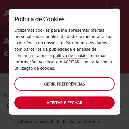
Menu
Política de Cookies
Welcome
Utilizamos cookies para lhe apresentar ofertas
to
personalizadas, análise de dados e melhorar a sua
Aluguer de
Avis
experiência no nosso site. Partilhamos os dados
com parceiros de publicidade e análise de
carros Giulianova
confiança – a nossa
política de cookies
tem mais
informação. Ao clicar em ACEITAR, concorda com a
utilização de cookies.
CARRO
COMERCIAIS
GERIR PREFERÊNCIAS
LEVANTAR EM
ACEITAR E FECHAR
Escolher uma estação de devolução diferente