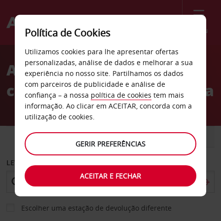
Menu
Política de Cookies
Welcome
Utilizamos cookies para lhe apresentar ofertas
to
personalizadas, análise de dados e melhorar a sua
Aluguer de
Avis
experiência no nosso site. Partilhamos os dados
com parceiros de publicidade e análise de
carros Gaglianico em Biella
confiança – a nossa
política de cookies
tem mais
informação. Ao clicar em ACEITAR, concorda com a
utilização de cookies.
CARRO
COMERCIAIS
GERIR PREFERÊNCIAS
LEVANTAR EM
ACEITAR E FECHAR
Escolher uma estação de devolução diferente