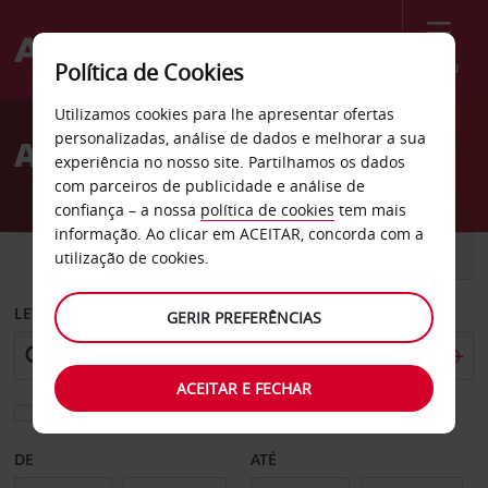
Menu
Política de Cookies
Welcome
Utilizamos cookies para lhe apresentar ofertas
to
personalizadas, análise de dados e melhorar a sua
Aluguer de carros Cuneo
Avis
experiência no nosso site. Partilhamos os dados
com parceiros de publicidade e análise de
confiança – a nossa
política de cookies
tem mais
informação. Ao clicar em ACEITAR, concorda com a
CARRO
COMERCIAIS
utilização de cookies.
LEVANTAR EM
GERIR PREFERÊNCIAS
ACEITAR E FECHAR
Escolher uma estação de devolução diferente
DE
ATÉ