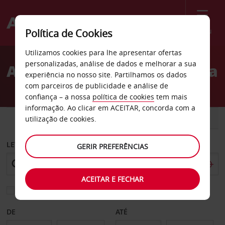
Menu
Política de Cookies
Welcome
Utilizamos cookies para lhe apresentar ofertas
to
personalizadas, análise de dados e melhorar a sua
Aluguer de carros Cremona
Avis
experiência no nosso site. Partilhamos os dados
com parceiros de publicidade e análise de
confiança – a nossa
política de cookies
tem mais
informação. Ao clicar em ACEITAR, concorda com a
CARRO
COMERCIAIS
utilização de cookies.
LEVANTAR EM
GERIR PREFERÊNCIAS
ACEITAR E FECHAR
Escolher uma estação de devolução diferente
DE
ATÉ