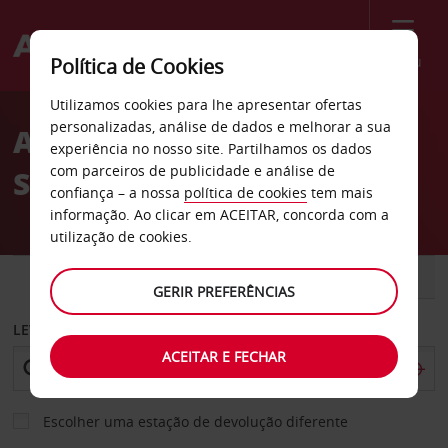
Menu
Política de Cookies
Welcome
Utilizamos cookies para lhe apresentar ofertas
to
personalizadas, análise de dados e melhorar a sua
Aluguer de carros Chieti
Avis
experiência no nosso site. Partilhamos os dados
com parceiros de publicidade e análise de
Scalo
confiança – a nossa
política de cookies
tem mais
informação. Ao clicar em ACEITAR, concorda com a
utilização de cookies.
CARRO
COMERCIAIS
GERIR PREFERÊNCIAS
LEVANTAR EM
ACEITAR E FECHAR
Escolher uma estação de devolução diferente