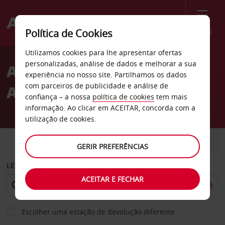
Menu
Política de Cookies
Welcome
Utilizamos cookies para lhe apresentar ofertas
to
personalizadas, análise de dados e melhorar a sua
Aluguer de carros Busto
Avis
experiência no nosso site. Partilhamos os dados
com parceiros de publicidade e análise de
Arsizio
confiança – a nossa
política de cookies
tem mais
informação. Ao clicar em ACEITAR, concorda com a
utilização de cookies.
CARRO
COMERCIAIS
GERIR PREFERÊNCIAS
LEVANTAR EM
ACEITAR E FECHAR
Escolher uma estação de devolução diferente