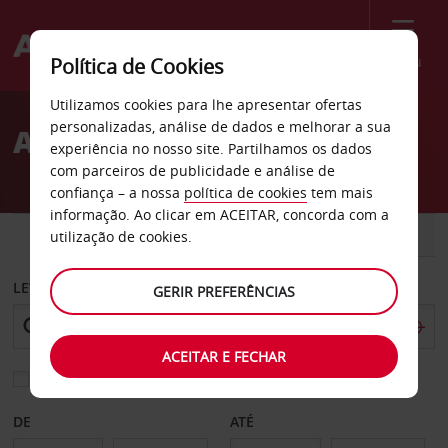
Menu
Política de Cookies
Welcome
Utilizamos cookies para lhe apresentar ofertas
to
personalizadas, análise de dados e melhorar a sua
Aluguer de carros Brunico
Avis
experiência no nosso site. Partilhamos os dados
com parceiros de publicidade e análise de
confiança – a nossa
política de cookies
tem mais
informação. Ao clicar em ACEITAR, concorda com a
CARRO
COMERCIAIS
utilização de cookies.
LEVANTAR EM
GERIR PREFERÊNCIAS
ACEITAR E FECHAR
Escolher uma estação de devolução diferente
DE
ATÉ