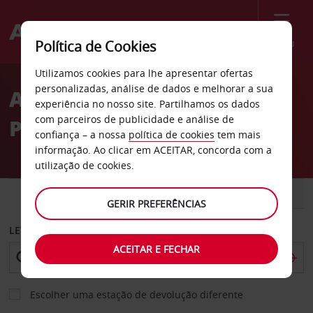
Menu
Política de Cookies
Welcome
Utilizamos cookies para lhe apresentar ofertas
to
personalizadas, análise de dados e melhorar a sua
Aluguer de carros Ascoli
Avis
experiência no nosso site. Partilhamos os dados
com parceiros de publicidade e análise de
Piceno
confiança – a nossa
política de cookies
tem mais
informação. Ao clicar em ACEITAR, concorda com a
utilização de cookies.
CARRO
COMERCIAIS
GERIR PREFERÊNCIAS
LEVANTAR EM
ACEITAR E FECHAR
Escolher uma estação de devolução diferente