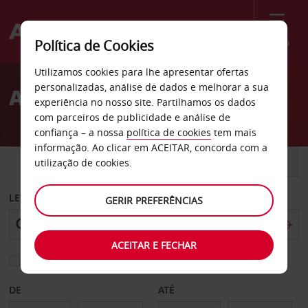
Menu
Política de Cookies
Welcome
Utilizamos cookies para lhe apresentar ofertas
to
personalizadas, análise de dados e melhorar a sua
Aluguer de carros Höfn
Avis
experiência no nosso site. Partilhamos os dados
com parceiros de publicidade e análise de
confiança – a nossa
política de cookies
tem mais
informação. Ao clicar em ACEITAR, concorda com a
CARRO
COMERCIAIS
utilização de cookies.
LEVANTAR EM
GERIR PREFERÊNCIAS
ACEITAR E FECHAR
Escolher uma estação de devolução diferente
DE
ATÉ