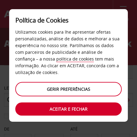
Menu
Política de Cookies
Welcome
Utilizamos cookies para lhe apresentar ofertas
to
personalizadas, análise de dados e melhorar a sua
Aluguer de carros Limerick
Avis
experiência no nosso site. Partilhamos os dados
com parceiros de publicidade e análise de
confiança – a nossa
política de cookies
tem mais
informação. Ao clicar em ACEITAR, concorda com a
CARRO
COMERCIAIS
utilização de cookies.
LEVANTAR EM
GERIR PREFERÊNCIAS
ACEITAR E FECHAR
Escolher uma estação de devolução diferente
DE
ATÉ