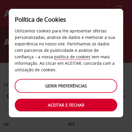
Menu
Política de Cookies
Welcome
Utilizamos cookies para lhe apresentar ofertas
to
personalizadas, análise de dados e melhorar a sua
Aluguer de carros Kerry
Avis
experiência no nosso site. Partilhamos os dados
com parceiros de publicidade e análise de
confiança – a nossa
política de cookies
tem mais
informação. Ao clicar em ACEITAR, concorda com a
CARRO
COMERCIAIS
utilização de cookies.
LEVANTAR EM
GERIR PREFERÊNCIAS
ACEITAR E FECHAR
Escolher uma estação de devolução diferente
DE
ATÉ