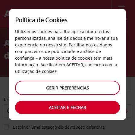
Menu
Política de Cookies
Welcome
Utilizamos cookies para lhe apresentar ofertas
to
personalizadas, análise de dados e melhorar a sua
Aluguer de carros cidade
Avis
experiência no nosso site. Partilhamos os dados
com parceiros de publicidade e análise de
de Pécs
confiança – a nossa
política de cookies
tem mais
informação. Ao clicar em ACEITAR, concorda com a
utilização de cookies.
CARRO
COMERCIAIS
GERIR PREFERÊNCIAS
LEVANTAR EM
ACEITAR E FECHAR
Escolher uma estação de devolução diferente