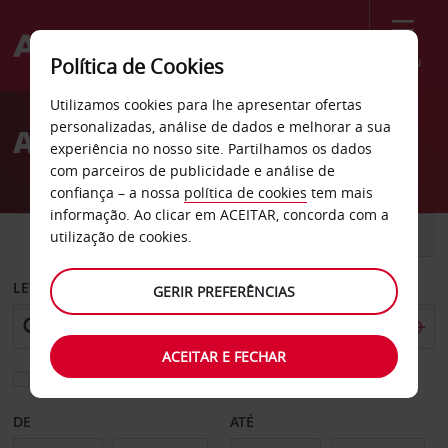
Menu
Política de Cookies
Welcome
Utilizamos cookies para lhe apresentar ofertas
to
personalizadas, análise de dados e melhorar a sua
Aluguer de carros Miskolc
Avis
experiência no nosso site. Partilhamos os dados
com parceiros de publicidade e análise de
confiança – a nossa
política de cookies
tem mais
informação. Ao clicar em ACEITAR, concorda com a
CARRO
COMERCIAIS
utilização de cookies.
LEVANTAR EM
GERIR PREFERÊNCIAS
ACEITAR E FECHAR
Escolher uma estação de devolução diferente
DE
ATÉ