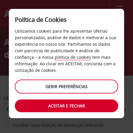
Menu
Política de Cookies
Welcome
Utilizamos cookies para lhe apresentar ofertas
to
personalizadas, análise de dados e melhorar a sua
Aluguer de carros cidade
Avis
experiência no nosso site. Partilhamos os dados
com parceiros de publicidade e análise de
de Debrecen
confiança – a nossa
política de cookies
tem mais
informação. Ao clicar em ACEITAR, concorda com a
utilização de cookies.
CARRO
COMERCIAIS
GERIR PREFERÊNCIAS
LEVANTAR EM
ACEITAR E FECHAR
Escolher uma estação de devolução diferente