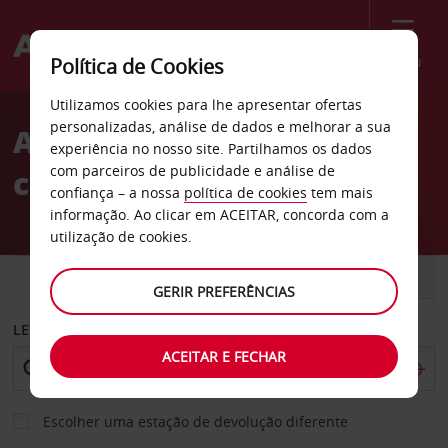
Menu
Política de Cookies
Welcome
Utilizamos cookies para lhe apresentar ofertas
to
personalizadas, análise de dados e melhorar a sua
Aluguer de
Avis
experiência no nosso site. Partilhamos os dados
com parceiros de publicidade e análise de
carros Békéscsaba
confiança – a nossa
política de cookies
tem mais
informação. Ao clicar em ACEITAR, concorda com a
utilização de cookies.
CARRO
COMERCIAIS
GERIR PREFERÊNCIAS
LEVANTAR EM
ACEITAR E FECHAR
Escolher uma estação de devolução diferente