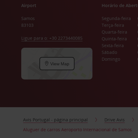
Airport
Horário de Abert
Samos
Segunda-feira
83103
Terça-feira
Quarta-feira
Ligue para o: +30 2273440085
Quinta-feira
Sexta-feira
Sábado
Domingo
View Map
Avis Portugal - página principal
Drive Avis
Aluguer de carros Aeroporto Internacional de Samos