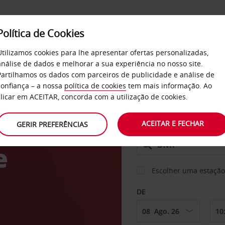
Política de Cookies
SERVIÇOS
EMPRESAS
SELF SERVICE
Utilizamos cookies para lhe apresentar ofertas personalizadas,
análise de dados e melhorar a sua experiência no nosso site.
Partilhamos os dados com parceiros de publicidade e análise de
os
confiança – a nossa
política de cookies
tem mais informação. Ao
CARRO
clicar em ACEITAR, concorda com a utilização de cookies.
ACEITAR E FECHAR
GERIR PREFERÊNCIAS
LEVANTAR EM
e
Escolher uma estação
DE