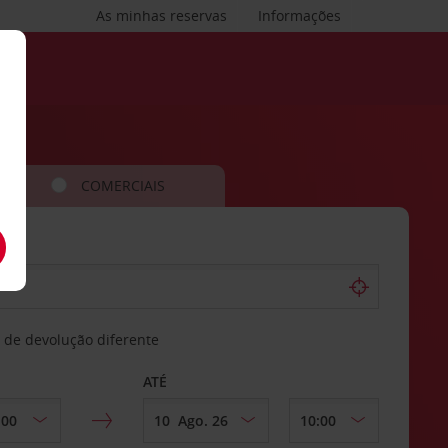
As minhas reservas
Informações
COMERCIAIS
 de devolução diferente
ATÉ