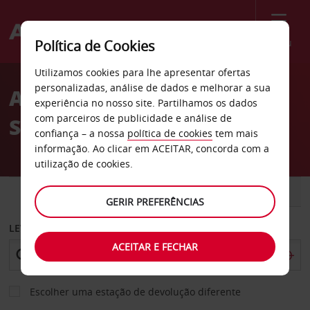
Menu
Política de Cookies
Welcome
Utilizamos cookies para lhe apresentar ofertas
to
personalizadas, análise de dados e melhorar a sua
Aluguer de carros Hotel
Avis
experiência no nosso site. Partilhamos os dados
com parceiros de publicidade e análise de
Sunwing em Rodes
confiança – a nossa
política de cookies
tem mais
informação. Ao clicar em ACEITAR, concorda com a
utilização de cookies.
CARRO
COMERCIAIS
GERIR PREFERÊNCIAS
LEVANTAR EM
ACEITAR E FECHAR
Escolher uma estação de devolução diferente