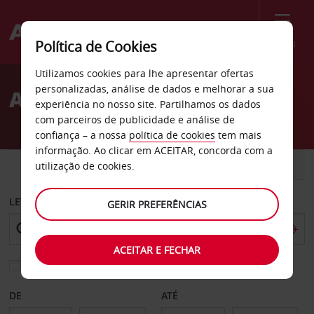
Menu
Política de Cookies
Welcome
Utilizamos cookies para lhe apresentar ofertas
to
personalizadas, análise de dados e melhorar a sua
Aluguer de carros Corfu
Avis
experiência no nosso site. Partilhamos os dados
com parceiros de publicidade e análise de
confiança – a nossa
política de cookies
tem mais
informação. Ao clicar em ACEITAR, concorda com a
CARRO
COMERCIAIS
utilização de cookies.
LEVANTAR EM
GERIR PREFERÊNCIAS
ACEITAR E FECHAR
Escolher uma estação de devolução diferente
DE
ATÉ