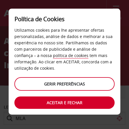
Menu
Política de Cookies
Welcome
Utilizamos cookies para lhe apresentar ofertas
to
personalizadas, análise de dados e melhorar a sua
Aluguer de
Avis
experiência no nosso site. Partilhamos os dados
com parceiros de publicidade e análise de
carros Aeroporto
confiança – a nossa
política de cookies
tem mais
Internacional de Malta
informação. Ao clicar em ACEITAR, concorda com a
utilização de cookies.
GERIR PREFERÊNCIAS
CARRO
COMERCIAIS
ACEITAR E FECHAR
LEVANTAR EM