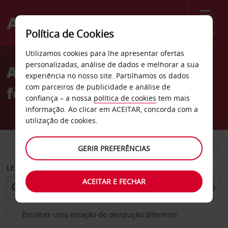
Menu
Política de Cookies
Welcome
Utilizamos cookies para lhe apresentar ofertas
to
personalizadas, análise de dados e melhorar a sua
Aluguer de carros Estação
Avis
experiência no nosso site. Partilhamos os dados
com parceiros de publicidade e análise de
ferroviária de Vainikkala
confiança – a nossa
política de cookies
tem mais
informação. Ao clicar em ACEITAR, concorda com a
utilização de cookies.
CARRO
COMERCIAIS
GERIR PREFERÊNCIAS
LEVANTAR EM
ACEITAR E FECHAR
Escolher uma estação de devolução diferente