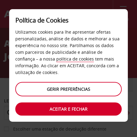
Menu
Política de Cookies
Welcome
Utilizamos cookies para lhe apresentar ofertas
to
personalizadas, análise de dados e melhorar a sua
Aluguer de carros Rinta-
Avis
experiência no nosso site. Partilhamos os dados
com parceiros de publicidade e análise de
Jouppi em Turku
confiança – a nossa
política de cookies
tem mais
informação. Ao clicar em ACEITAR, concorda com a
utilização de cookies.
CARRO
COMERCIAIS
GERIR PREFERÊNCIAS
LEVANTAR EM
ACEITAR E FECHAR
Escolher uma estação de devolução diferente