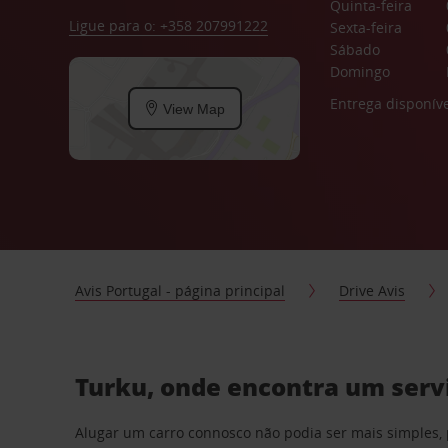
Quinta-feira
Ligue para o: +358 207991222
Sexta-feira
Sábado
Domingo
Entrega disponíve
View Map
Avis Portugal - página principal
Drive Avis
Turku, onde encontra um servi
Alugar um carro connosco não podia ser mais simples, 