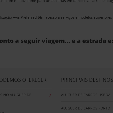
o um monovolume para umas férias em família. O carro de aluguer
elização
Avis Preferred
têm acesso a serviços e modelos superiores e
ronto a seguir viagem… e a estrada e
PODEMOS OFERECER
PRINCIPAIS DESTINO
IS NO ALUGUER DE
ALUGUER DE CARROS LISBOA
ALUGUER DE CARROS PORTO