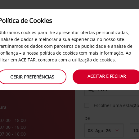
Política de Cookies
SERVIÇOS
EMPRESAS
SELF SERVICE
Utilizamos cookies para lhe apresentar ofertas personalizadas,
análise de dados e melhorar a sua experiência no nosso site.
Partilhamos os dados com parceiros de publicidade e análise de
confiança – a nossa
política de cookies
tem mais informação. Ao
CARRO
clicar em ACEITAR, concorda com a utilização de cookies.
ACEITAR E FECHAR
GERIR PREFERÊNCIAS
LEVANTAR EM
Escolher uma estação
ura
DE
07:00 - 18:00
07:00 - 18:00
07:00 - 18:00