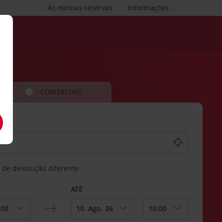
As minhas reservas
Informações
COMERCIAIS
 de devolução diferente
ATÉ