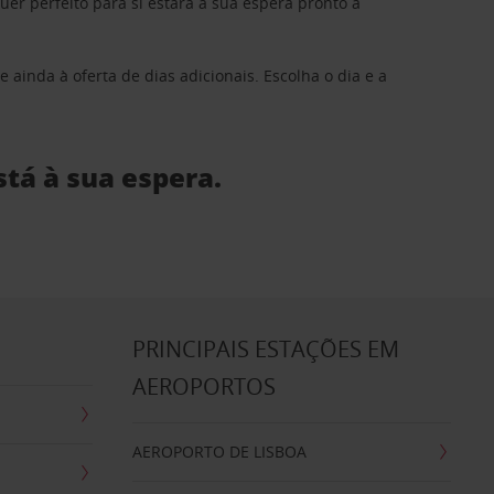
 perfeito para si estará à sua espera pronto a
 ainda à oferta de dias adicionais. Escolha o dia e a
stá à sua espera.
S
PRINCIPAIS ESTAÇÕES EM
AEROPORTOS
AEROPORTO DE LISBOA