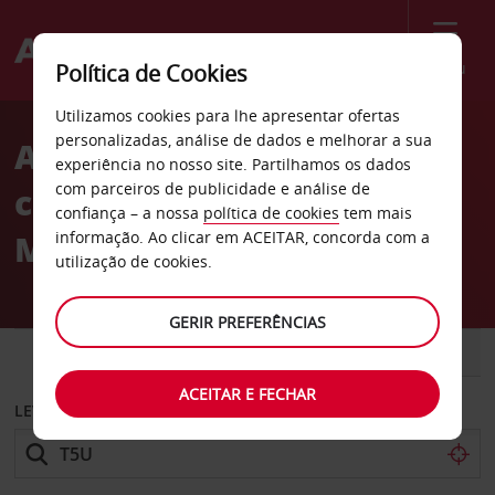
Menu
Política de Cookies
Welcome
Utilizamos cookies para lhe apresentar ofertas
to
personalizadas, análise de dados e melhorar a sua
Aluguer de
Avis
experiência no nosso site. Partilhamos os dados
com parceiros de publicidade e análise de
carros LänsiAuto
confiança – a nossa
política de cookies
tem mais
Magneetti Raisio
informação. Ao clicar em ACEITAR, concorda com a
utilização de cookies.
GERIR PREFERÊNCIAS
CARRO
COMERCIAIS
ACEITAR E FECHAR
LEVANTAR EM