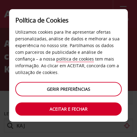
Menu
Política de Cookies
Welcome
Utilizamos cookies para lhe apresentar ofertas
to
personalizadas, análise de dados e melhorar a sua
Aluguer de
Avis
experiência no nosso site. Partilhamos os dados
com parceiros de publicidade e análise de
carros Aeroporto de
confiança – a nossa
política de cookies
tem mais
Kajaani
informação. Ao clicar em ACEITAR, concorda com a
utilização de cookies.
GERIR PREFERÊNCIAS
CARRO
COMERCIAIS
ACEITAR E FECHAR
LEVANTAR EM